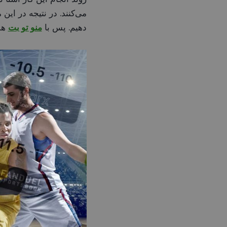
می‌کنند. در نتیجه در ای
دهیم. پس با
منو تو بت
همر